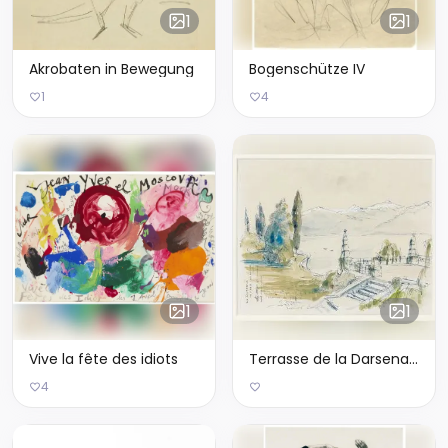
1
1
Akrobaten in Bewegung
Bogenschütze IV
1
4
1
1
Vive la fête des idiots
Terrasse de la Darsena, vue du lac Majeur
4