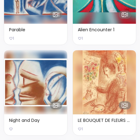
1
1
Parable
Alien Encounter 1
1
1
1
1
Night and Day
LE BOUQUET DE FLEURS DU PEINTRE À SON MODÈLE
1