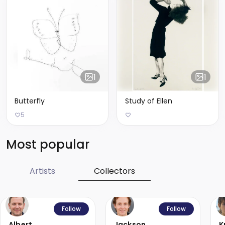
1
1
Butterfly
Study of Ellen
5
Most popular
Artists
Collectors
Follow
Follow
Albert
Jackson
K