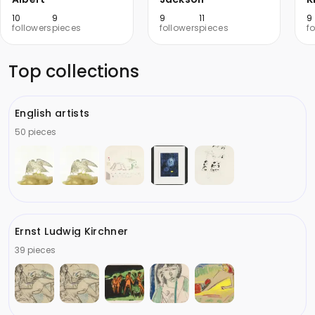
10
9
9
11
9
followers
pieces
followers
pieces
f
Top collections
English artists
50 pieces
Ernst Ludwig Kirchner
39 pieces