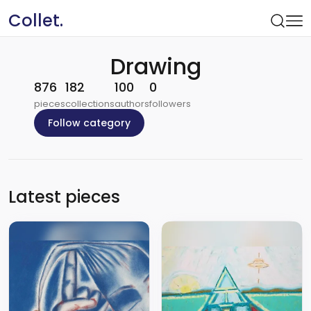
Collet.
Drawing
876
182
100
0
pieces
collections
authors
followers
Follow category
Latest pieces